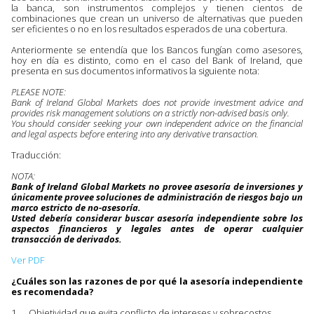
la banca, son instrumentos complejos y tienen cientos de
combinaciones que crean un universo de alternativas que pueden
ser eficientes o no en los resultados esperados de una cobertura.
Anteriormente se entendía que los Bancos fungían como asesores,
hoy en día es distinto, como en el caso del Bank of Ireland, que
presenta en sus documentos informativos la siguiente nota:
PLEASE NOTE:
Bank of Ireland Global Markets does not provide investment advice and
provides risk management solutions on a strictly non-advised basis only.
You should consider seeking your own independent advice on the financial
and legal aspects before entering into any derivative transaction.
Traducción:
NOTA:
Bank of Ireland Global Markets no provee asesoría de inversiones y
únicamente provee soluciones de administración de riesgos bajo un
marco estricto de no-asesoría.
Usted debería considerar buscar asesoría independiente sobre los
aspectos financieros y legales antes de operar cualquier
transacción de derivados.
Ver PDF
¿Cuáles son las razones de por qué la asesoría independiente
es recomendada?
1. Objetividad que evita conflicto de intereses y sobrecostos,