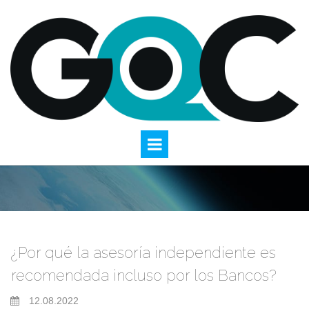
¿Por qué la asesoría independiente es
recomendada incluso por los Bancos?
12.08.2022