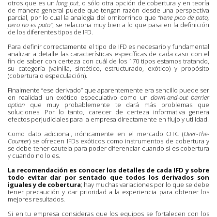
otros que es un
long put
, o sólo otra opción de cobertura y en teoría
de manera general puede que tengan razón desde una perspectiva
parcial, por lo cual la analogía del ornitorrinco que
“tiene pico de pato,
pero no es pato”
, se relaciona muy bien a lo que pasa en la definición
de los diferentes tipos de IFD.
Para definir correctamente el tipo de IFD es necesario y fundamental
analizar a detalle las características específicas de cada caso con el
fin de saber con certeza con cuál de los 170 tipos estamos tratando,
su categoría (vainilla, sintético, estructurado, exótico) y propósito
(cobertura o especulación).
Finalmente “ese derivado” que aparentemente era sencillo puede ser
en realidad un exótico especulativo como un
down-and-out barrier
option
que muy probablemente te dará más problemas que
soluciones. Por lo tanto, carecer de certeza informativa genera
efectos perjudiciales para la empresa directamente en flujo y utilidad.
Como dato adicional, irónicamente en el mercado OTC (
Over-The-
Counter
) se ofrecen IFDs exóticos como instrumentos de cobertura y
se debe tener cautela para poder diferenciar cuando si es cobertura
y cuando no lo es.
La recomendación es conocer los detalles de cada IFD y sobre
todo evitar dar por sentado que todos los derivados son
iguales y de cobertura
; hay muchas variaciones por lo que se debe
tener precaución y dar prioridad a la experiencia para obtener los
mejores resultados.
Si en tu empresa consideras que los equipos se fortalecen con los