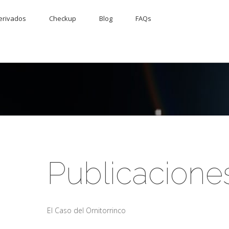
erivados
Checkup
Blog
FAQs
Publicacione
El Caso del Ornitorrinco