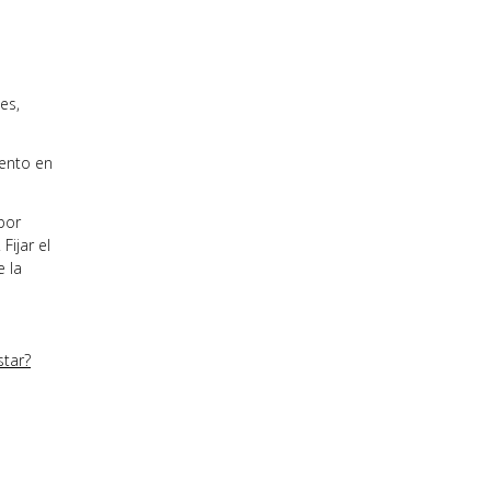
es,
mento en
por
Fijar el
e la
star?