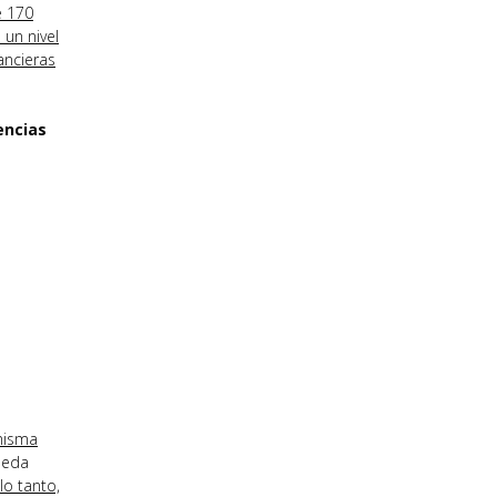
e 170
 un nivel
ancieras
encias
misma
neda
lo tanto,