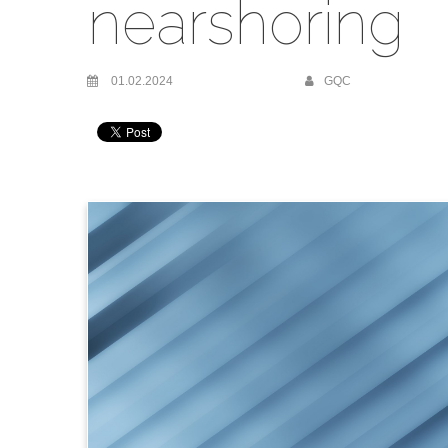
nearshoring
01.02.2024
GQC