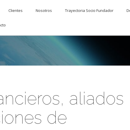
Clientes
Nosotros
Trayectoria Socio Fundador
D
cto
ancieros, aliados
ciones de