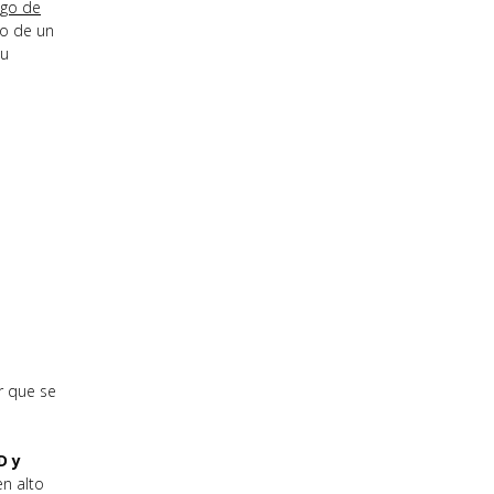
ngo de
yo de un
su
r que se
D y
en alto