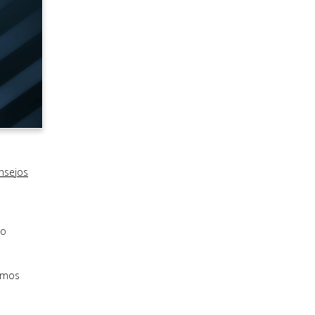
onsejos
do
remos