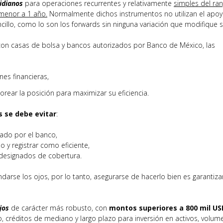
idianos
para operaciones recurrentes y relativamente
simples del ra
menor a 1 año.
Normalmente dichos instrumentos no utilizan el apo
cillo, como lo son los forwards sin ninguna variación que modifique 
 con casas de bolsa y bancos autorizados por Banco de México, las
nes financieras,
rear la posición para maximizar su eficiencia.
s se debe
evitar
:
iado por el banco,
io y registrar como eficiente,
 designados de cobertura.
arse los ojos, por lo tanto, asegurarse de hacerlo bien es garantiza
jos
de carácter más robusto, con
montos superiores a 800 mil US
o, créditos de mediano y largo plazo para inversión en activos, volum